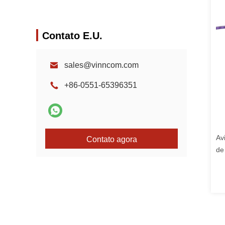
Contato E.U.
sales@vinncom.com
+86-0551-65396351
Av
Contato agora
de
ch