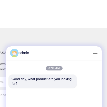
ssa Newsletter
admin
reva-se no nosso boletim informativo para obter
6:38 AM
ontos e mais.
Good day, what product are you looking 
for?