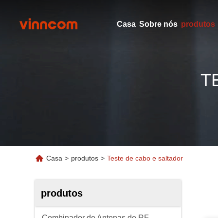
Casa
Sobre nós
produtos
T
Casa
>
produtos
>
Teste de cabo e saltador
produtos
Combinador de Antenas de RF