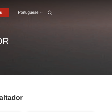
s
Portuguese
OR
altador